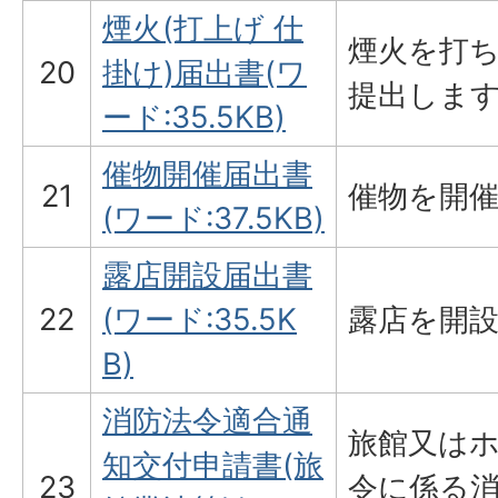
煙火(打上げ 仕
煙火を打
20
掛け)届出書(ワ
提出しま
ード:35.5KB)
催物開催届出書
21
催物を開
(ワード:37.5KB)
露店開設届出書
22
(ワード:35.5K
露店を開
B)
消防法令適合通
旅館又は
知交付申請書(旅
23
令に係る