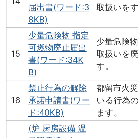
14
届出書(ワード:3
取扱いを
8KB)
少量危険物 指定
少量危険
可燃物廃止届出
15
取扱いを
書(ワード:34K
す。
B)
禁止行為の解除
都留市火
16
承諾申請書(ワー
いる行為
ド:40KB)
ます。
(炉 厨房設備 温