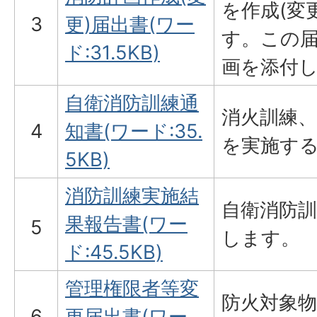
を作成(変
3
更)届出書(ワー
す。この
ド:31.5KB)
画を添付
自衛消防訓練通
消火訓練、
4
知書(ワード:35.
を実施す
5KB)
消防訓練実施結
自衛消防
果報告書(ワー
5
します。
ド:45.5KB)
管理権限者等変
防火対象
6
更届出書(ワー