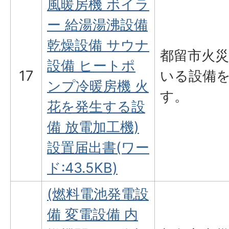
風暖房機 ボイラ
ー 給湯湯沸設備
乾燥設備 サウナ
都留市火
設備 ヒートポ
17
いる設備
ンプ冷暖房機 火
す。
花を発生する設
備 放電加工機)
設置届出書(ワー
ド:43.5KB)
(燃料電池発電設
備 変電設備 内