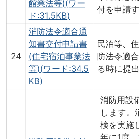
館業法等)(ワー
付を申請
ド:31.5KB)
消防法令適合通
知書交付申請書
民泊等、
24
(住宅宿泊事業法
防法令適
等)(ワード:34.5
る時に提
KB)
消防用設
します。
検を実施
年に1度