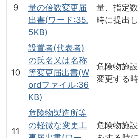
9
量の倍数変更届
量、指定
出書(ワード:35.
時に提出
5KB)
設置者(代表者)
の氏名又は名称
危険物施
10
等変更届出書(W
変更する
ordファイル:36
KB)
危険物製造所等
の軽微な変更工
危険物施
11
事届出書(ワー
をする時