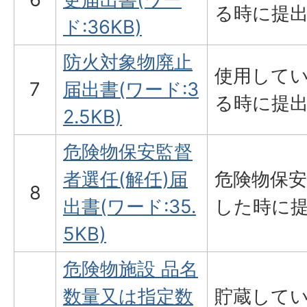
る時に提
ド:36KB)
防火対象物廃止
使用して
7
届出書(ワード:3
る時に提
2.5KB)
危険物保安監督
者選任(解任)届
危険物保
8
出書(ワード:35.
した時に
5KB)
危険物施設 品名
数量又は指定数
貯蔵して