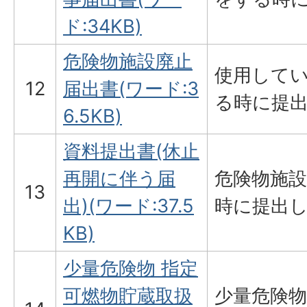
ド:34KB)
危険物施設廃止
使用して
12
届出書(ワード:3
る時に提
6.5KB)
資料提出書(休止
再開に伴う届
危険物施
13
出)(ワード:37.5
時に提出
KB)
少量危険物 指定
可燃物貯蔵取扱
少量危険