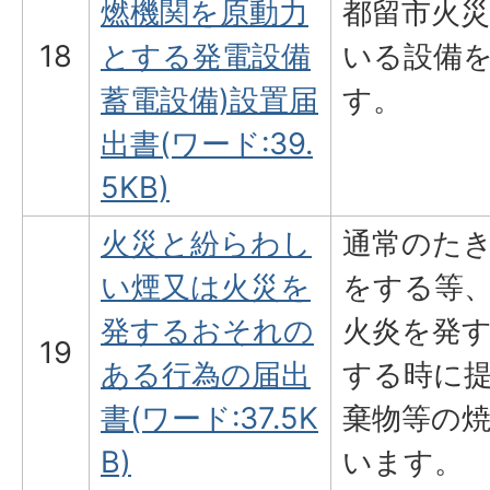
燃機関を原動力
都留市火
18
とする発電設備
いる設備
蓄電設備)設置届
す。
出書(ワード:39.
5KB)
火災と紛らわし
通常のた
い煙又は火災を
をする等
発するおそれの
火炎を発
19
ある行為の届出
する時に
書(ワード:37.5K
棄物等の
B)
います。