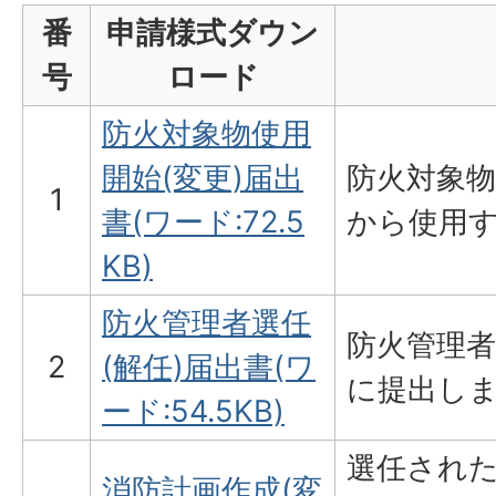
番
申請様式ダウン
号
ロード
防火対象物使用
開始(変更)届出
防火対象
1
書(ワード:72.5
から使用
KB)
防火管理者選任
防火管理者
2
(解任)届出書(ワ
に提出し
ード:54.5KB)
選任され
消防計画作成(変