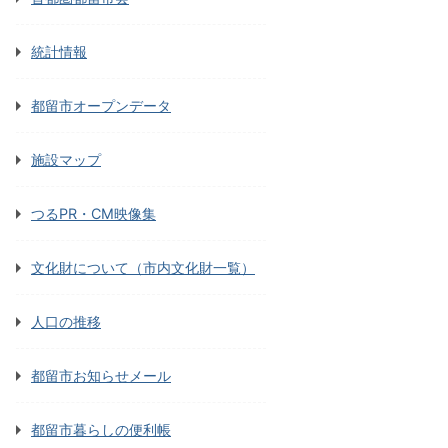
統計情報
都留市オープンデータ
施設マップ
つるPR・CM映像集
文化財について（市内文化財一覧）
人口の推移
都留市お知らせメール
都留市暮らしの便利帳