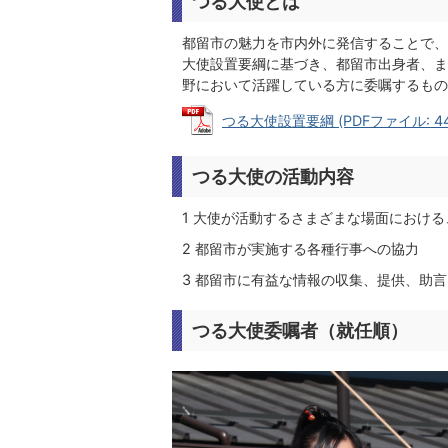
つる大使とは
都留市の魅力を市内外に発信することで、
大使設置要綱に基づき、都留市出身者、ま
野において活躍している方に委嘱するもの
つる大使設置要綱 (PDFファイル: 44.
つる大使の活動内容
1 大使が活動するさまざまな場面における
2 都留市が実施する各種行事への協力
3 都留市に有益な情報の収集、提供、助言
つる大使委嘱者（就任順）