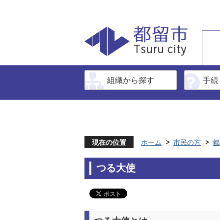
組織から探す
手続
現在の位置
ホーム
市民の方
都
つる大使