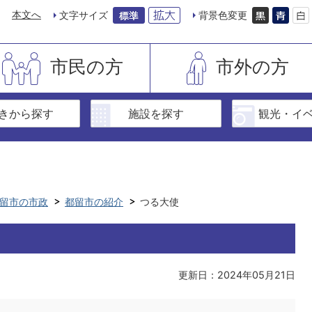
本文へ
文字サイズ
背景色変更
市民の方
市外の方
きから探す
施設を探す
観光・イ
留市の市政
都留市の紹介
つる大使
更新日：2024年05月21日