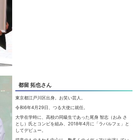
都留 拓也さん
東京都江戸川区出身。お笑い芸人。
令和6年4月29日、つる大使に就任。
大学在学時に、高校の同級生であった尾身 智志（おみ さ
とし）氏とコンビを組み、2018年4月に「ラパルフェ」と
してデビュー。
得意のものまねを中心に、数多くのメディアに出演してい