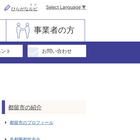
るび
Select Language
▼
ひらがな
ルビ
事業者の方
ベント
お問い合わせ
都留市の紹介
都留市のプロフィール
首都圏都留市会