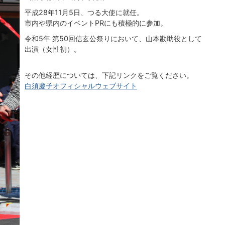
平成28年11月5日、つる大使に就任。
市内や県内のイベントPRにも積極的に参加。
令和5年 第50回信玄公祭りにおいて、山本勘助役として
出演（女性初）。
その他経歴については、下記リンクをご覧ください。
白須慶子オフィシャルウェブサイト