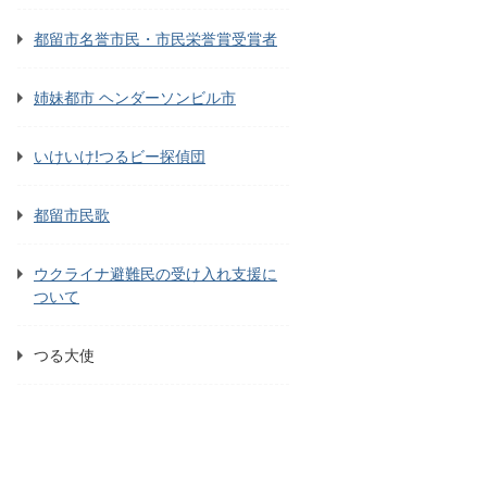
都留市名誉市民・市民栄誉賞受賞者
姉妹都市 ヘンダーソンビル市
いけいけ!つるビー探偵団
都留市民歌
ウクライナ避難民の受け入れ支援に
ついて
つる大使