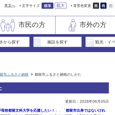
本文へ
文字サイズ
背景色変更
市民の方
市外の方
きから探す
施設を探す
観光・イ
留市ふるさと納税
都留市ふるさと納税のしかた
た
更新日：2026年06月05日
が母校都留文科大学を応援したい！
」、「
都留市出身ではないけれ