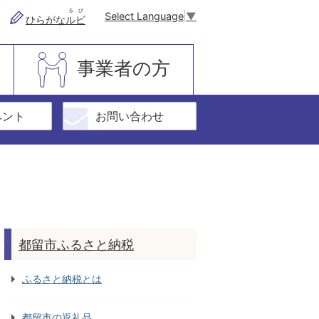
るび
Select Language
▼
ひらがな
ルビ
事業者の方
ベント
お問い合わせ
都留市ふるさと納税
ふるさと納税とは
都留市の返礼品