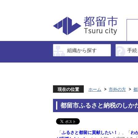
組織から探す
手続
現在の位置
ホーム
市外の方
都
都留市ふるさと納税のしか
「
ふるさと都留に貢献したい！
」、「
わ