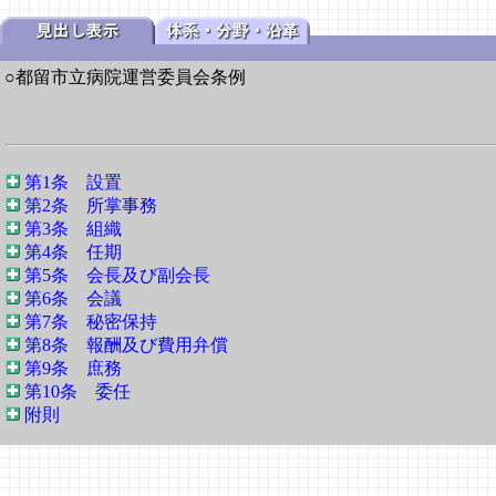
○都留市立病院運営委員会条例
第1条 設置
第2条 所掌事務
第3条 組織
第4条 任期
第5条 会長及び副会長
第6条 会議
第7条 秘密保持
第8条 報酬及び費用弁償
第9条 庶務
第10条 委任
附則