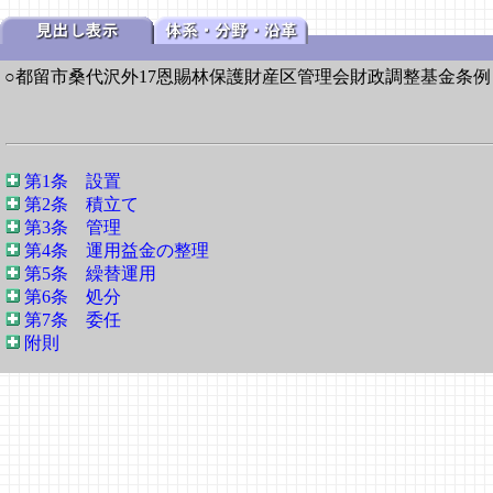
○都留市桑代沢外17恩賜林保護財産区管理会財政調整基金条例
第1条 設置
第2条 積立て
第3条 管理
第4条 運用益金の整理
第5条 繰替運用
第6条 処分
第7条 委任
附則