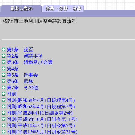
○都留市土地利用調整会議設置規程
第1条 設置
第2条 審議事項
第3条 組織及び会議
第4条
第5条 幹事会
第6条 庶務
第7条 その他
附則
附則(昭和58年4月1日規程第4号)
附則(昭和62年4月1日規程第7号)
附則(平成2年4月1日訓令第2号)
附則(平成6年10月1日訓令第11号)
附則(平成10年7月1日訓令第5号)
附則(平成12年9月1日訓令第21号)