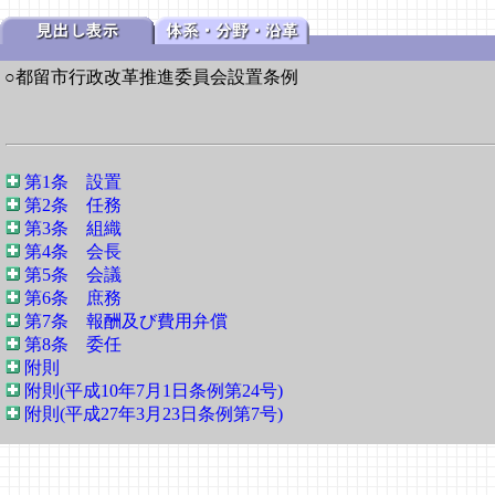
○都留市行政改革推進委員会設置条例
第1条 設置
第2条 任務
第3条 組織
第4条 会長
第5条 会議
第6条 庶務
第7条 報酬及び費用弁償
第8条 委任
附則
附則(平成10年7月1日条例第24号)
附則(平成27年3月23日条例第7号)