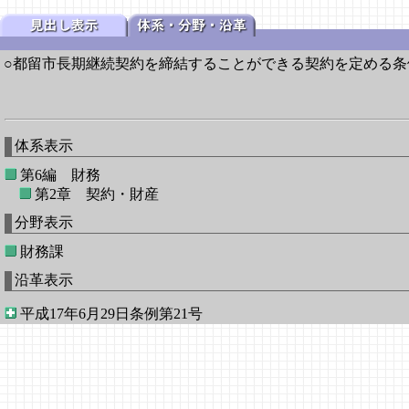
○都留市長期継続契約を締結することができる契約を定める条
体系表示
第6編 財務
第2章 契約・財産
分野表示
財務課
沿革表示
平成17年6月29日条例第21号