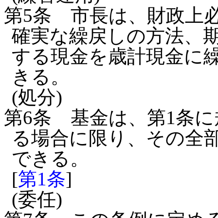
第5条
市長は、財政上
確実な繰戻しの方法、
する現金を歳計現金に
きる。
(処分)
第6条
基金は、第1条
る場合に限り、その全
できる。
[
第1条
]
(委任)