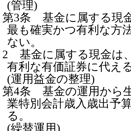
(管理)
第3条
基金に属する現
最も確実かつ有利な方
ない。
2
基金に属する現金は
有利な有価証券に代え
(運用益金の整理)
第4条
基金の運用から
業特別会計歳入歳出予
る。
(繰替運用)