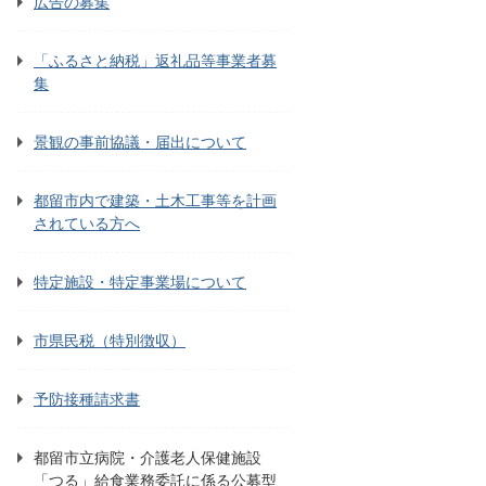
広告の募集
「ふるさと納税」返礼品等事業者募
集
景観の事前協議・届出について
都留市内で建築・土木工事等を計画
されている方へ
特定施設・特定事業場について
市県民税（特別徴収）
予防接種請求書
都留市立病院・介護老人保健施設
「つる」給食業務委託に係る公募型