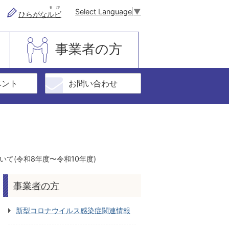
るび
Select Language
▼
ひらがな
ルビ
事業者の方
ベント
お問い合わせ
て(令和8年度〜令和10年度)
事業者の方
新型コロナウイルス感染症関連情報